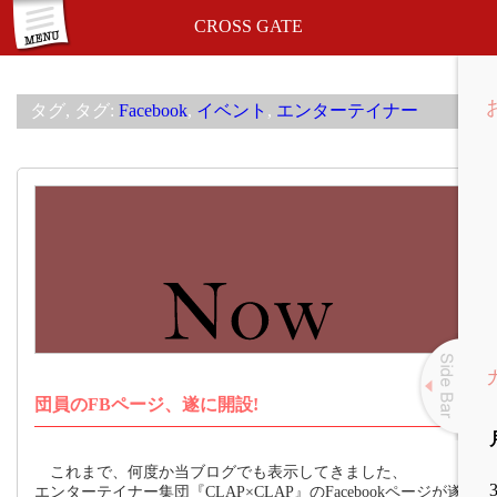
CROSS GATE
menu
タグ, タグ:
Facebook
,
イベント
,
エンターテイナー
団員のFBページ、遂に開設!
slide
sidebar
これまで、何度か当ブログでも表示してきました、
エンターテイナー集団『CLAP×CLAP』のFacebookページが遂