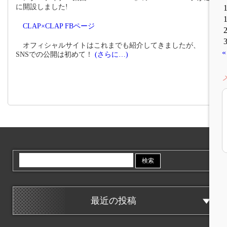
に開設しました!
CLAP×CLAP FBページ
オフィシャルサイトはこれまでも紹介してきましたが、
«
SNSでの公開は初めて！
(さらに…)
検
索:
最近の投稿